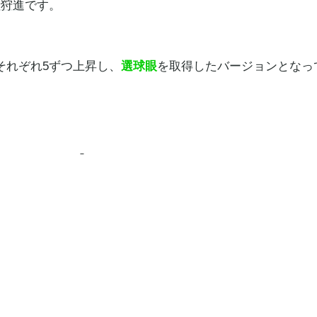
猪狩進
です。
それぞれ5ずつ上昇し、
選球眼
を取得したバージョンとなっ