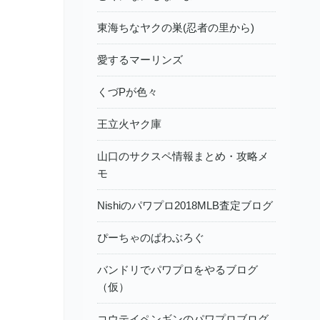
東海ちなヤクの巣(忍者の里から)
愛するマーリンズ
くづPが色々
王立火ヤク庫
山口のサクスペ情報まとめ・攻略メ
モ
Nishiのパワプロ2018MLB査定ブログ
ぴーちゃのぱわぶろぐ
バンドリでパワプロをやるブログ
（仮）
コウテイペンギンのパワプロブログ