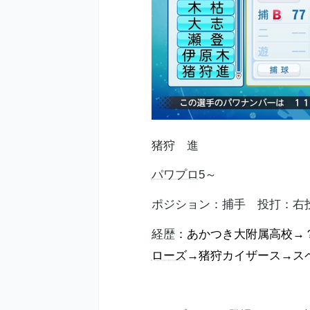
猪狩 進
パワプロ
5～
ポジション：捕手 投打：右
経歴
：あかつき大附属高校→
ローズ
→猪狩カイザース→ス