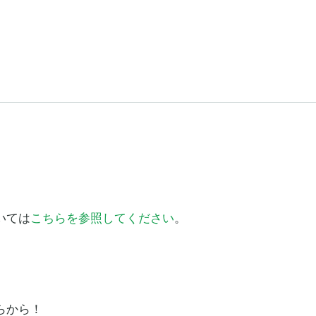
いては
こちらを参照してください
。
らから！